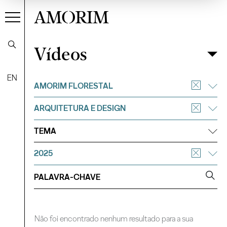
AMORIM
Vídeos
Vídeos
Filtrar
EN
AMORIM FLORESTAL
ARQUITETURA E DESIGN
TEMA
2025
Não foi encontrado nenhum resultado para a sua